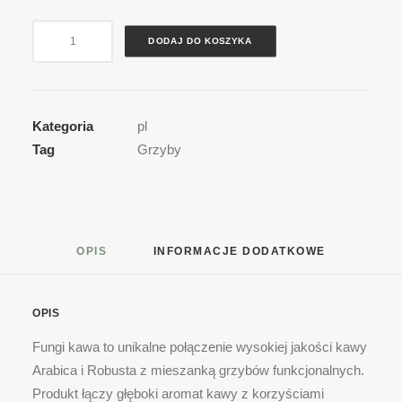
ilość
DODAJ DO KOSZYKA
Fungi
Energy
kawa
z
Kategoria
pl
ekstraktami
Tag
Grzyby
z
grzybów
OPIS
INFORMACJE DODATKOWE
OPIS
Fungi kawa to unikalne połączenie wysokiej jakości kawy
Arabica i Robusta z mieszanką grzybów funkcjonalnych.
Produkt łączy głęboki aromat kawy z korzyściami