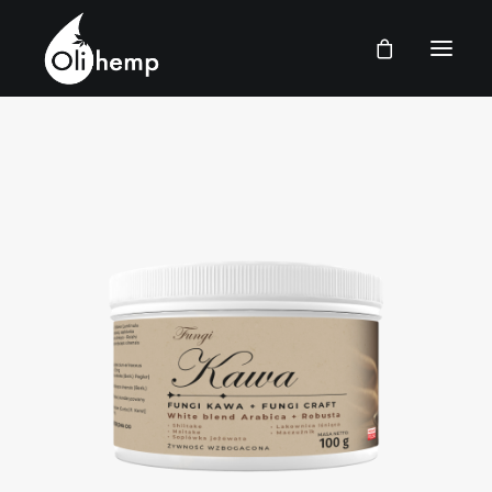
POLSKI
STRONGA GŁÓWNA
SKLEP
PYTANIA I ODPOWIEDZI
KONTAKT
ZALOGUJ