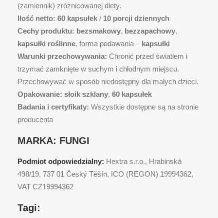
(zamiennik) zróżnicowanej diety.
Ilość netto:
60 kapsułek
/
10 porcji dziennych
Cechy produktu:
bezsmakowy
,
bezzapachowy
,
kapsułki roślinne
, forma podawania –
kapsułki
Warunki przechowywania:
Chronić przed światłem i
trzymać zamknięte w suchym i chłodnym miejscu.
Przechowywać w sposób niedostępny dla małych dzieci.
Opakowanie:
słoik szklany
,
60 kapsułek
Badania i certyfikaty:
Wszystkie dostępne są na stronie
producenta
MARKA:
FUNGI
Podmiot odpowiedzialny:
Hextra s.r.o., Hrabinská
498/19, 737 01 Český Těšín, ICO (REGON) 19994362,
VAT CZ19994362
Tagi: