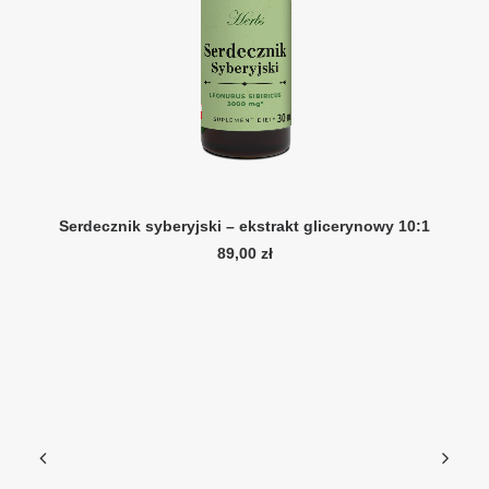
DODAJ DO KOSZYKA
Serdecznik syberyjski – ekstrakt glicerynowy 10:1
89,00
zł