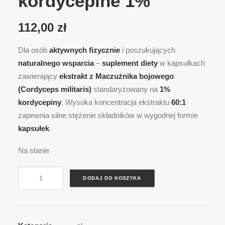
kordycepine 1%
112,00
zł
Dla osób
aktywnych fizycznie
i poszukujących
naturalnego wsparcia
–
suplement diety
w kapsułkach
zawierający
ekstrakt z Maczużnika bojowego
(Cordyceps militaris)
standaryzowany na
1%
kordycepiny
. Wysoka koncentracja ekstraktu
60:1
zapewnia silne stężenie składników w wygodnej formie
kapsułek
.
Na stanie
ilość
DODAJ DO KOSZYKA
Cordyceps
militaris
-
Maczużnik