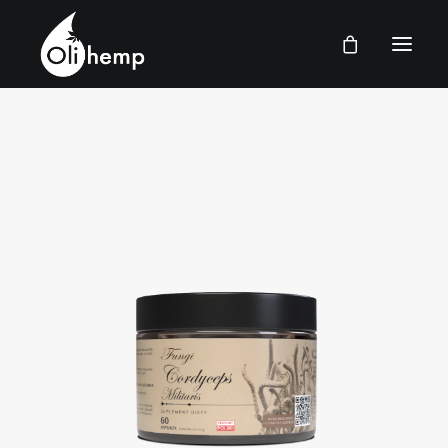
POLSKI
STRONGA GŁÓWNA
SKLEP
PYTANIA I ODPOWIEDZI
KONTAKT
ZALOGUJ