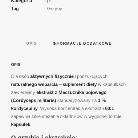
Kategoria
pl
bojowy
Tag
Grzyby
-
ekstrakt
z
grzyba
OPIS
INFORMACJE DODATKOWE
standaryzowany
na
kordycepine
OPIS
1%
Dla osób
aktywnych fizycznie
i poszukujących
naturalnego wsparcia
–
suplement diety
w kapsułkach
zawierający
ekstrakt z Maczużnika bojowego
(Cordyceps militaris)
standaryzowany na
1 %
kordycepiny
. Wysoka koncentracja ekstraktu
60:1
zapewnia silne stężenie składników w wygodnej formie
kapsułek
.
O grzybie i ekstrakcie: