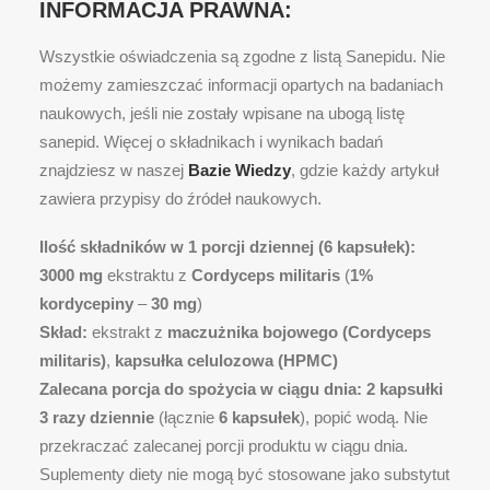
INFORMACJA PRAWNA:
Wszystkie oświadczenia są zgodne z listą Sanepidu. Nie
możemy zamieszczać informacji opartych na badaniach
naukowych, jeśli nie zostały wpisane na ubogą listę
sanepid. Więcej o składnikach i wynikach badań
znajdziesz w naszej
Bazie Wiedzy
, gdzie każdy artykuł
zawiera przypisy do źródeł naukowych.
Ilość składników w 1 porcji dziennej (6 kapsułek):
3000 mg
ekstraktu z
Cordyceps militaris
(
1%
kordycepiny
–
30 mg
)
Skład:
ekstrakt z
maczużnika bojowego (Cordyceps
militaris)
,
kapsułka celulozowa (HPMC)
Zalecana porcja do spożycia w ciągu dnia:
2 kapsułki
3 razy dziennie
(łącznie
6 kapsułek
), popić wodą. Nie
przekraczać zalecanej porcji produktu w ciągu dnia.
Suplementy diety nie mogą być stosowane jako substytut