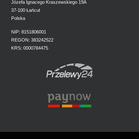
Józefa Ignacego Kraszewskiego 19A
37-100 Łańcut
Polska
NIP: 8151806001
REGON: 383242522
KRS: 0000784475