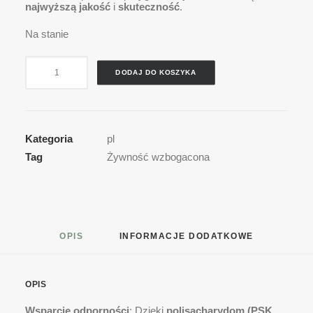
najwyższą jakość
i
skuteczność
.
Na stanie
ilość
DODAJ DO KOSZYKA
FungiCraft
-
Mix
standaryzowanych
Kategoria
pl
ekstraktów
Tag
Żywność wzbogacona
OPIS
INFORMACJE DODATKOWE
OPIS
Wsparcie odporności
: Dzięki
polisacharydom (PSK,