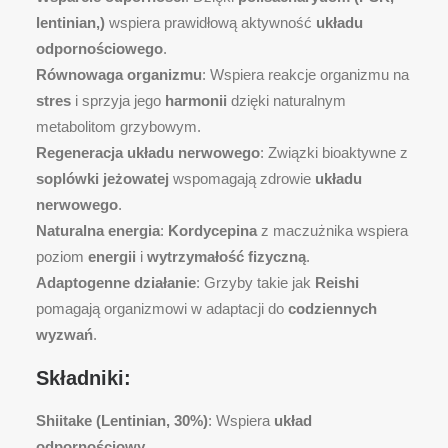
lentinian,)
wspiera prawidłową aktywność
układu
odpornościowego
.
Równowaga organizmu
: Wspiera reakcje organizmu na
stres
i sprzyja jego
harmonii
dzięki naturalnym
metabolitom grzybowym.
Regeneracja układu nerwowego
: Związki bioaktywne z
soplówki jeżowatej
wspomagają zdrowie
układu
nerwowego
.
Naturalna energia
:
Kordycepina
z maczużnika wspiera
poziom
energii
i
wytrzymałość fizyczną
.
Adaptogenne działanie
: Grzyby takie jak
Reishi
pomagają organizmowi w adaptacji do
codziennych
wyzwań
.
Składniki:
Shiitake (Lentinian, 30%)
: Wspiera
układ
odpornościowy
.