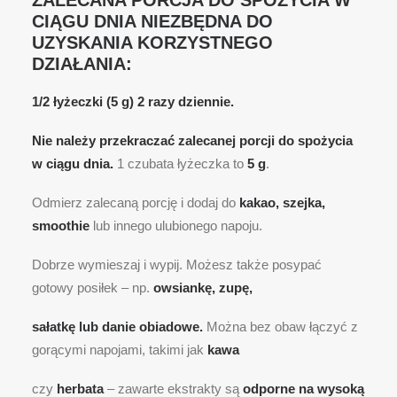
ZALECANA PORCJA DO SPOŻYCIA W
CIĄGU DNIA NIEZBĘDNA DO
UZYSKANIA KORZYSTNEGO
DZIAŁANIA:
1/2 łyżeczki (5 g) 2 razy dziennie.
Nie należy przekraczać zalecanej porcji do spożycia
w ciągu dnia.
1 czubata łyżeczka to
5 g
.
Odmierz zalecaną porcję i dodaj do
kakao, szejka,
smoothie
lub innego ulubionego napoju.
Dobrze wymieszaj i wypij. Możesz także posypać
gotowy posiłek – np.
owsiankę, zupę,
sałatkę lub danie obiadowe.
Można bez obaw łączyć z
gorącymi napojami, takimi jak
kawa
czy
herbata
– zawarte ekstrakty są
odporne na wysoką