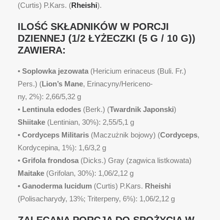
(Curtis) P.Kars. (
Rheishi
).
ILOŚĆ SKŁADNIKÓW W PORCJI
DZIENNEJ (1/2 ŁYŻECZKI (5 G / 10 G))
ZAWIERA:
•
Soplowka jezowata
(Hericium erinaceus (Buli. Fr.)
Pers.) (
Lion’s Mane
, Erinacyny/Hericeno-
ny, 2%): 2,66/5,32 g
•
Lentinula edodes
(Berk.) (
Twardnik Japonski
)
Shiitake
(Lentinian, 30%): 2,55/5,1 g
•
Cordyceps Militaris
(Maczużnik bojowy) (
Cordyceps
,
Kordycepina, 1%): 1,6/3,2 g
•
Grifola frondosa
(Dicks.) Gray (zagwica listkowata)
Maitake
(Grifolan, 30%): 1,06/2,12 g
•
Ganoderma lucidum
(Curtis) P.Kars.
Rheishi
(Polisacharydy, 13%; Triterpeny, 6%): 1,06/2,12 g