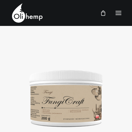
POLSKI
STRONGA GŁÓWNA
SKLEP
PYTANIA I ODPOWIEDZI
KONTAKT
ZALOGUJ