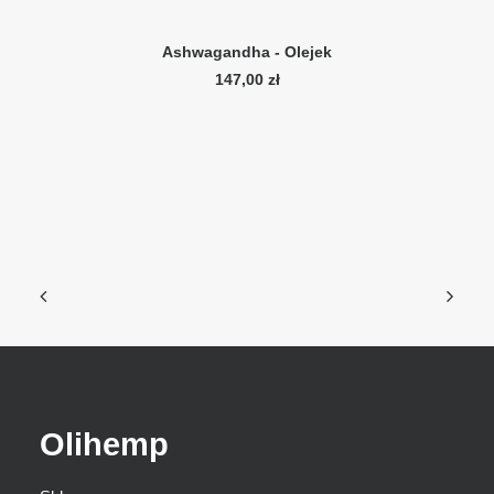
DODAJ DO KOSZYKA
Ashwagandha - Olejek
Wr
147,00
zł
Olihemp