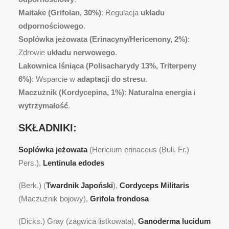
Maitake (Grifolan, 30%)
: Regulacja
układu
odpornościowego
.
Soplówka jeżowata (Erinacyny/Hericenony, 2%)
:
Zdrowie
układu nerwowego
.
Lakownica lśniąca (Polisacharydy 13%, Triterpeny
6%)
: Wsparcie w
adaptacji do stresu
.
Maczużnik (Kordycepina, 1%)
:
Naturalna energia
i
wytrzymałość
.
SKŁADNIKI:
Soplówka jeżowata
(Hericium erinaceus (Buli. Fr.)
Pers.),
Lentinula edodes
(Berk.) (
Twardnik Japoński
),
Cordyceps Militaris
(Maczużnik bojowy),
Grifola frondosa
(Dicks.) Gray (zagwica listkowata),
Ganoderma lucidum