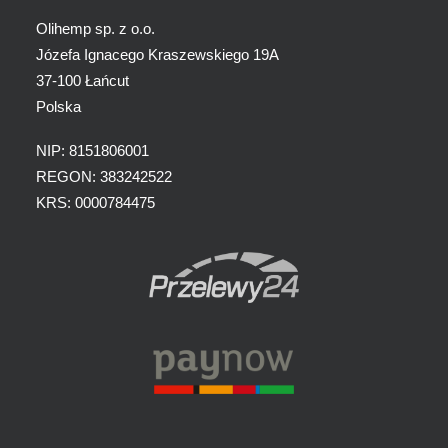
Olihemp sp. z o.o.
Józefa Ignacego Kraszewskiego 19A
37-100 Łańcut
Polska
NIP: 8151806001
REGON: 383242522
KRS: 0000784475