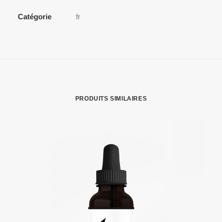
FULL
SPECTRUM
Catégorie
fr
10%
10ml
PRODUITS SIMILAIRES