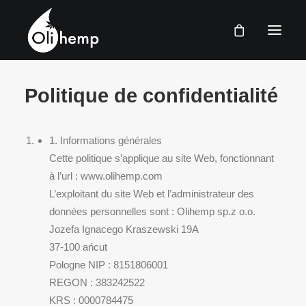
Politique de confidentialité
FRANÇAIS
DOMICILE
BOUTIQUE
1. Informations générales
Cette politique s’applique au site Web, fonctionnant
FAQ
à l’url : www.olihemp.com
CONTACT
L’exploitant du site Web et l’administrateur des
données personnelles sont : Olihemp sp.z o.o.
Jozefa Ignacego Kraszewski 19A
CONNEXION
37-100 ańcut
Pologne NIP : 8151806001
REGON : 383242522
KRS : 0000784475